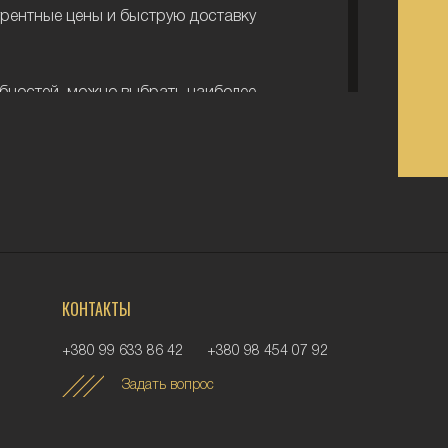
урентные цены и быструю доставку
бностей, можно выбрать наиболее
шись с информацией ниже.
ва бывают:
ергии используется бензин).
ергии используется дизельное
КОНТАКТЫ
остатки разных
+380 99 633 86 42
+380 98 454 07 92
Задать вопрос