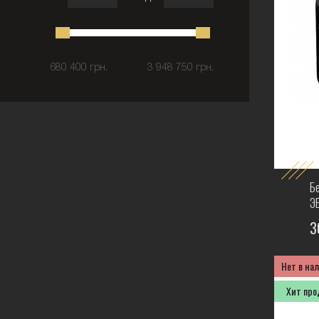
680 400 грн.
3 948 750 грн.
Б
Э
3
Нет в на
Хит пр