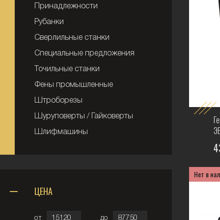
Принадлежности
Рубанки
Сверлильные станки
Специальные предложения
Точильные станки
Фены промышленные
Штроборезы
Шуруповерты / Гайковерты
Г
Э
Шлифмашины
4
Нет в на
ЦЕНА
от
до