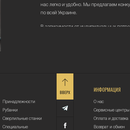
нас легко и удобно. Мы предлагаем конк
по всей Украине.
В зависимости от индивидуальных потре
подходящий тип генератора, ознакомив
Типы генераторов
Генераторы по типу используемого топли
бензиновые (для генерации электроэн
дизельные (для генерации электроэн
ИНФОРМАЦИЯ
топливо).
ВВЕРХ
Преимущества и нед
Принадлежности
О нас
Рубанки
Сервисные центры
типов генераторов
Сверлильные станки
Оплата и доставка
Преимущества дизель-генераторов:
Специальные
Возврат и обмен