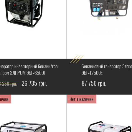
енератор инверторный бензин/газ
Бензиновый генератор Элпр
лпром ЭЛПРОМ ЭБГ-6500I
ЭБГ-12500Е
26 735 грн.
87 750 грн.
 256 грн.
личии
Нет в наличии