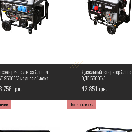
енератор бензин/газ Элпром
Дизельный генератор Элпро
БГ-9500Е/3 медная обмотка
ЭДГ-5500Е/3
3 758 грн.
42 851 грн.
личии
Нет в наличии