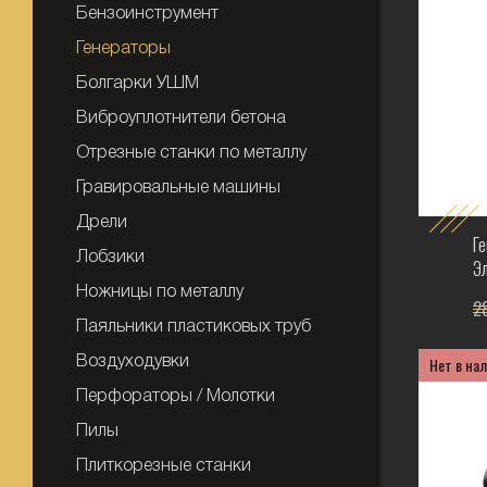
Бензоинструмент
Генераторы
Болгарки УШМ
Виброуплотнители бетона
Отрезные станки по металлу
Гравировальные машины
Дрели
Г
Лобзики
Э
Ножницы по металлу
28
Паяльники пластиковых труб
Нет в на
Воздуходувки
Перфораторы / Молотки
Пилы
Плиткорезные станки