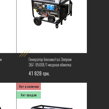
м
Генератор бензин/газ Элпром
ЭБГ-9500Е/1 медная обмотка
41 828 грн.
Нет в наличии
Хит продаж