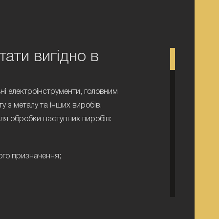
тати вигідно в
ьні електроінструменти, головним
 з металу та інших виробів.
для обробки наступних виробів:
ого призначення;
ві виявиться гідною
 значно заощадити час і сили.