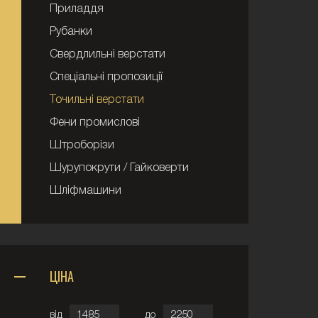
Приладдя
Рубанки
Свердлильні верстати
Спеціальні пропозиції
Точильні верстати
Фени промислові
Штроборізи
Шурупокрути / Гайковерти
Шліфмашини
ЦІНА
від
до