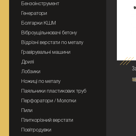
Бензоінструмент
Генератори
Болгарки КШМ
Віброущільнювачі бетону
Відрізні верстати по металу
Гравірувальні машини
Дрилі
З
Лобзики
18
Ножиці по металу
Паяльники пластикових труб
Перфоратори / Молотки
Пили
Плиткорізний верстати
Повітродувки