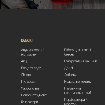
КАТАЛОГ
Акумуляторний
Віброущільнювачі
інструмент
бетону
Акції
Гравірувальні машини
Все для саду
Дрилі
Ліхтарі
Лобзики
Пилососи
Ножиці по металу
Фарбопульти
Паяльники
пластикових труб
Бензоінструмент
Перфоратори /
Генератори
Молотки