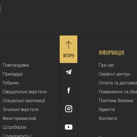
Цей електроінструмент також стане в наг
вирівнювання поверхонь, видалення прип
Точильні верстати ві
найкращими цінами
ІНФОРМАЦІЯ
ВГОРУ
Елпром є виробником електроінструменту
точильні в Дніпрі за найкращими цінами.
Повітродувки
Про нас
здійснюється на офіційному сайті, завдя
Приладдя
Сервісні центри
накрутки та клієнти отримують максимал
Рубанки
Оплата та доставка
Свердлильні верстати
Повернення та обм
Інструменти від Елпром
– це постійний ко
Спеціальні пропозиції
Політика безпеки
гарантії та лише надійні, довговічні прил
Точильні верстати
Гарантія
установки з високою ефективністю та гі
Фени промислові
Контакти
характеристиками, завдяки чому пристрої
Штроборізи
Наш інструмент не підведе вас навіть пр
Шурупокрути /