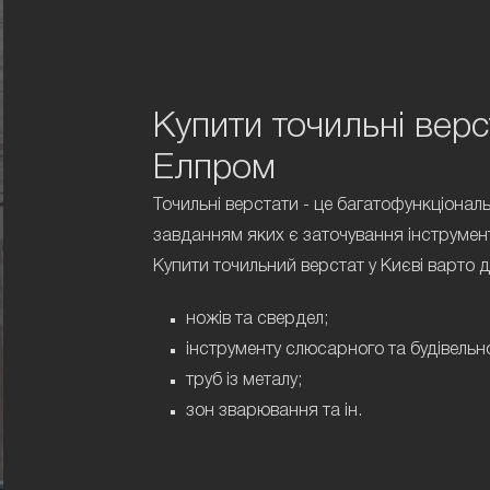
Купити точильні верс
Елпром
Точильні верстати - це багатофункціонал
завданням яких є заточування інструменту
Купити точильний верстат у Києві варто 
ножів та свердел;
інструменту слюсарного та будівельн
труб із металу;
зон зварювання та ін.
Рішення купити точильні верстати в Харко
альтернативою ручному точилу, дозволить