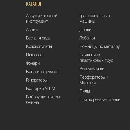
КАТАЛОГ
Аккумуляторный
Гравировальные
инструмент
машины
Акции
Дрели
Все для сада
Лобзики
Краскопульты
Ножницы по металлу
Пылесосы
Паяльники
пластиковых труб
Фонари
Воздуходувки
Бензоинструмент
Перфораторы /
Генераторы
Молотки
Болгарки УШМ
Пилы
Виброуплотнители
Плиткорезные станки
бетона