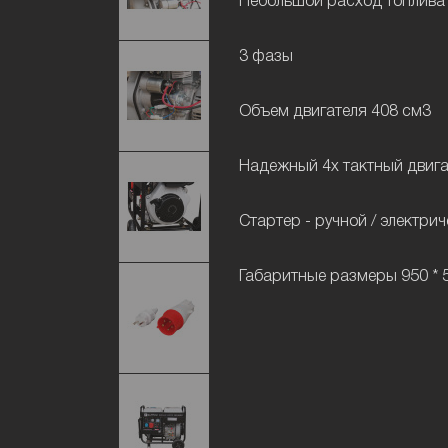
Небольшой расход топлива
3 фазы
Объем двигателя 408 см3
Надежный 4х тактный двиг
Стартер - ручной / электри
Габаритные размеры 950 * 5