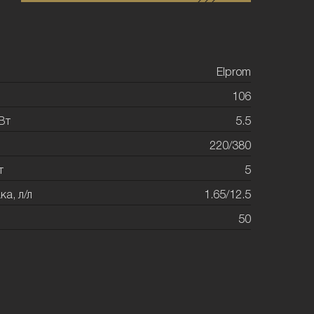
Elprom
106
Вт
5.5
220/380
т
5
а, л/л
1.65/12.5
50