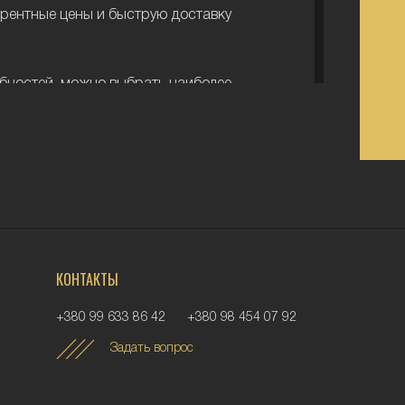
урентные цены и быструю доставку
бностей, можно выбрать наиболее
шись с информацией ниже.
ва бывают:
ергии используется бензин).
ергии используется дизельное
КОНТАКТЫ
остатки разных
+380 99 633 86 42
+380 98 454 07 92
Задать вопрос