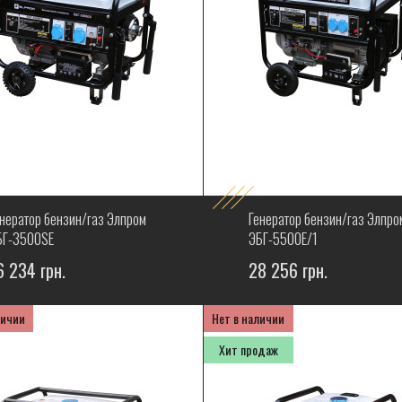
енератор бензин/газ Элпром
Генератор бензин/газ Элпро
БГ-3500SЕ
ЭБГ-5500Е/1
6 234 грн.
28 256 грн.
личии
Нет в наличии
Хит продаж