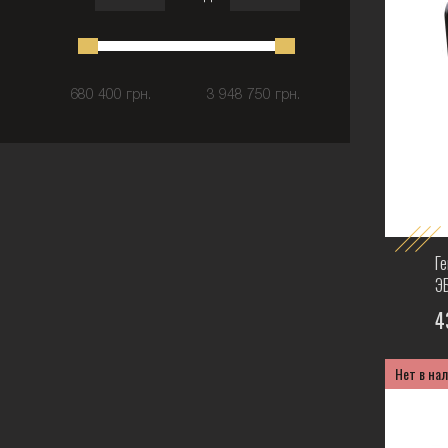
680 400 грн.
3 948 750 грн.
Г
Э
4
Нет в на