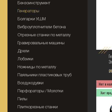
Бензоинструмент
Генераторы
Болгарки УШМ
Виброуплотнители бетона
Отрезные станки по металлу
Гравировальные машины
Дрели
Г
Лобзики
Э
Ножницы по металлу
28
Паяльники пластиковых труб
Нет в на
Воздуходувки
Перфораторы / Молотки
Хит пр
Пилы
Плиткорезные станки