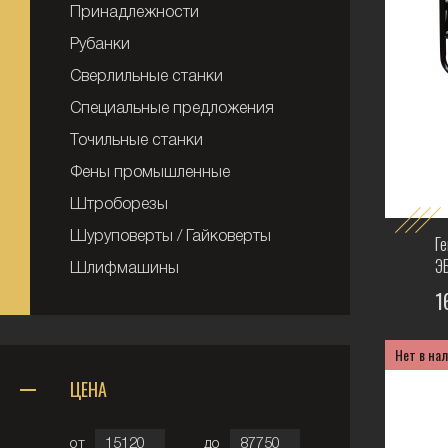
Принадлежности
Рубанки
Сверлильные станки
Специальные предложения
Точильные станки
Фены промышленные
Штроборезы
Шуруповерты / Гайковерты
Г
Э
Шлифмашины
1
Нет в на
ЦЕНА
от
до