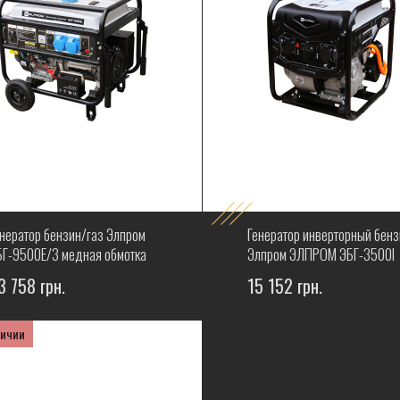
енератор бензин/газ Элпром
Генератор инверторный бенз
БГ-9500Е/3 медная обмотка
Элпром ЭЛПРОМ ЭБГ-3500I
3 758 грн.
15 152 грн.
личии