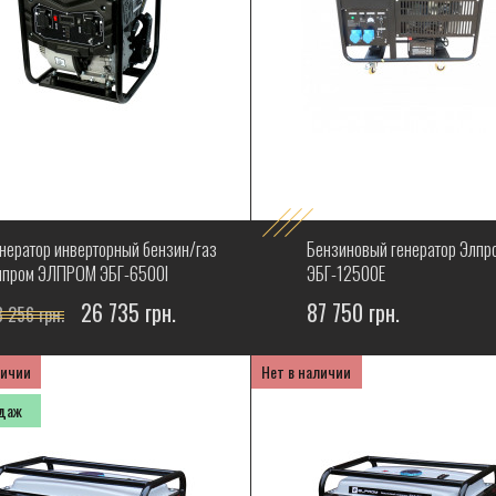
енератор инверторный бензин/газ
Бензиновый генератор Элпр
лпром ЭЛПРОМ ЭБГ-6500I
ЭБГ-12500Е
26 735 грн.
87 750 грн.
 256 грн.
личии
Нет в наличии
одаж