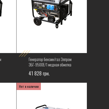
м
Генератор бензин/газ Элпром
ЭБГ-9500Е/1 медная обмотка
41 828 грн.
Нет в наличии