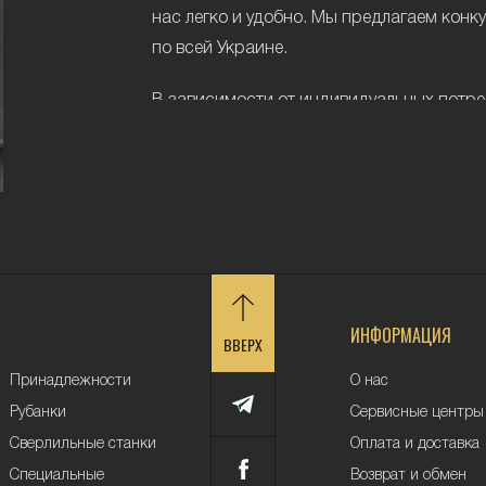
нас легко и удобно. Мы предлагаем конк
по всей Украине.
В зависимости от индивидуальных потре
подходящий тип генератора, ознакомив
Типы генераторов
Генераторы по типу используемого топли
бензиновые (для генерации электроэн
дизельные (для генерации электроэн
ИНФОРМАЦИЯ
топливо).
ВВЕРХ
Преимущества и нед
Принадлежности
О нас
Рубанки
Сервисные центры
типов генераторов
Сверлильные станки
Оплата и доставка
Преимущества дизель-генераторов:
Специальные
Возврат и обмен