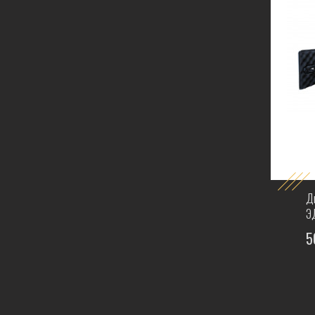
Д
Э
5