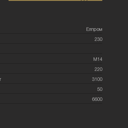
Елпром
230
М14
220
т
3100
50
6600