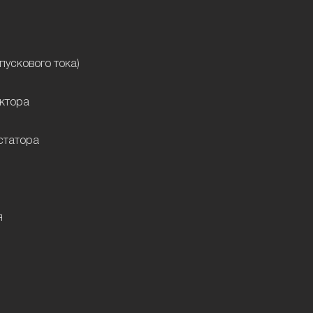
пускового тока)
уктора
статора
я