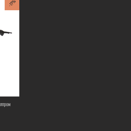
-11%
Элпром