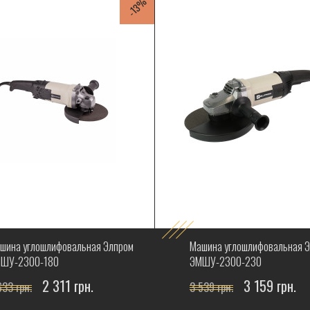
-13%
шина углошлифовальная Элпром
Машина углошлифовальная 
ШУ-2300-180
ЭМШУ-2300-230
2 311 грн.
3 159 грн.
633 грн.
3 539 грн.