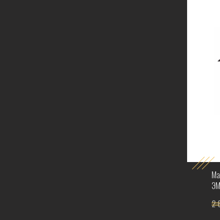
Ма
ЭМ
2 