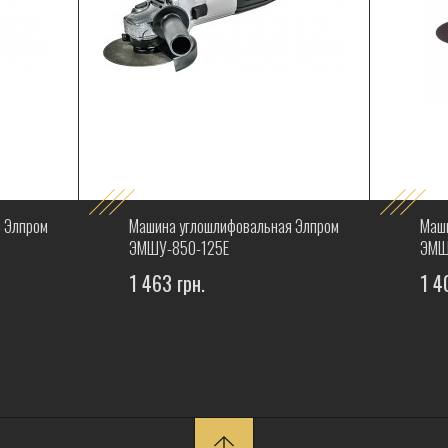
 Элпром
Машина углошлифовальная Элпром
Маши
ЭМШУ-850-125Е
ЭМШ
1 463 грн.
1 4