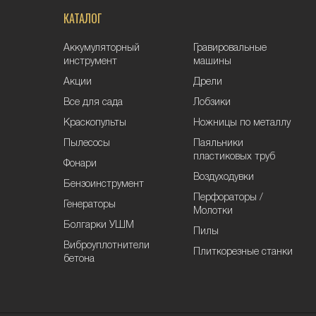
КАТАЛОГ
Аккумуляторный
Гравировальные
инструмент
машины
Акции
Дрели
Все для сада
Лобзики
Краскопульты
Ножницы по металлу
Пылесосы
Паяльники
пластиковых труб
Фонари
Воздуходувки
Бензоинструмент
Перфораторы /
Генераторы
Молотки
Болгарки УШМ
Пилы
Виброуплотнители
Плиткорезные станки
бетона