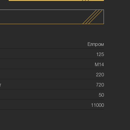
Елпром
125
М14
220
т
720
50
11000