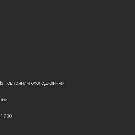
 із повітряним охолодженням
чний
 * 780