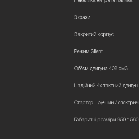
Невелика витрата палива
3 фази
Закритий корпус
Режим Silent
Об'єм двигуна 408 см3
Надійний 4х тактний двигун
Стартер - ручний / електри
Габаритні розміри 950 * 560