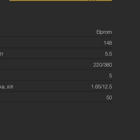
Elprom
148
Вт
5.5
220/380
5
а, л/л
1.65/12.5
50