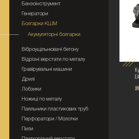
Бензоінструмент
Генератори
Болгарки КШМ
Акумуляторні болгарки
Віброущільнювачі бетону
Відрізні верстати по металу
К
Гравірувальні машини
E
Дрилі
2
Лобзики
Ножиці по металу
Паяльники пластикових труб
Перфоратори / Молотки
Пили