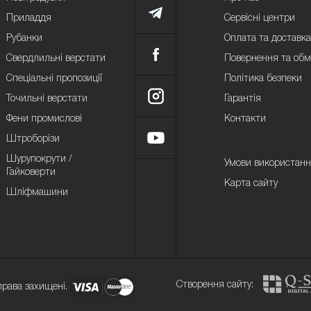
Приладдя
Сервісні центри
Рубанки
Оплата та доставка
Свердлильні верстати
Повернення та обм
Спеціальні пропозиції
Політика безпеки
Точильні верстати
Гарантія
Фени промислові
Контакти
Штроборізи
Шурупокрути /
Умови використан
Гайковерти
Карта сайту
Шліфмашини
Створення сайту:
 права захищені.