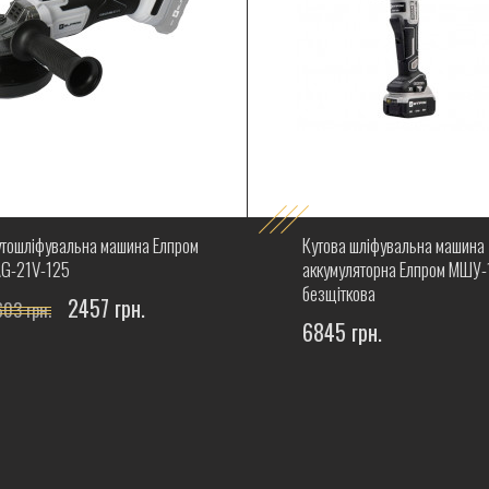
утошліфувальна машина Елпром
Кутова шліфувальна машина
AG-21V-125
аккумуляторна Елпром МШУ
безщіткова
2457 грн.
603 грн.
6845 грн.