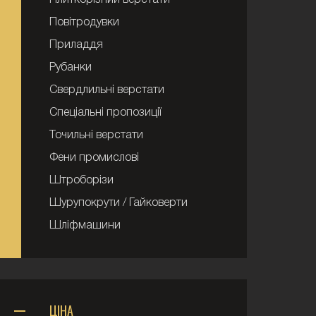
Плиткорізний верстати
Повітродувки
Приладдя
Рубанки
Свердлильні верстати
Спеціальні пропозиції
Точильні верстати
Фени промислові
Штроборізи
Шурупокрути / Гайковерти
Шліфмашини
ЦІНА