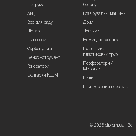
інструмент
бетону
Акції
Гравірувальні машини
Все для саду
Дрилі
Ліхтарі
Лобзики
Пилососи
Ножиці по металу
Фарбопульти
Паяльники
пластикових труб
Бензоінструмент
Перфоратори /
Генератори
Молотки
Болгарки КШМ
Пили
Плиткорізний верстати
© 2026 elprom.ua - Всі