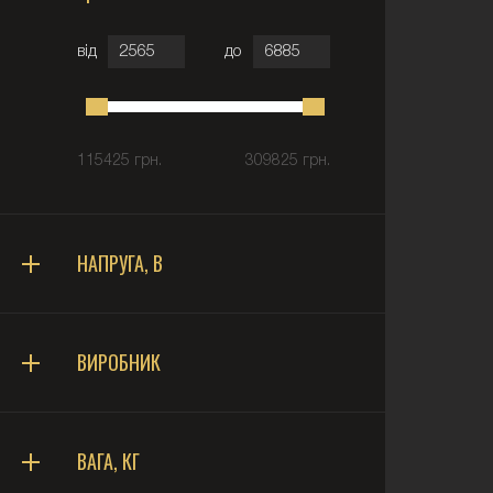
від
до
115425 грн.
309825 грн.
НАПРУГА, В
ВИРОБНИК
ВАГА, КГ