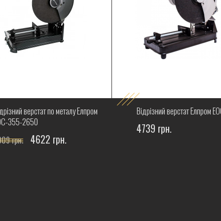
дрізний верстат по металу Елпром
Відрізний верстат Елпром Е
ОС-355-2650
4739 грн.
4622 грн.
909 грн.