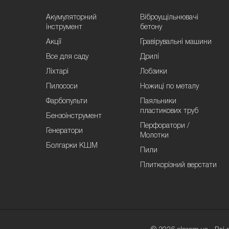
Акумуляторний
Віброущільнювачі
інструмент
бетону
Акції
Гравірувальні машини
Все для саду
Дрилі
Ліхтарі
Лобзики
Пилососи
Ножиці по металу
Фарбопульти
Паяльники
пластикових труб
Бензоінструмент
Перфоратори /
Генератори
Молотки
Болгарки КШМ
Пили
Плиткорізний верстати