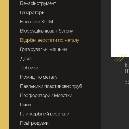
Бензоінструмент
Генератори
Болгарки КШМ
Віброущільнювачі бетону
Відрізні верстати по металу
Гравірувальні машини
Дрилі
Ві
Лобзики
Е
Ножиці по металу
5
Паяльники пластикових труб
Перфоратори / Молотки
Пили
Плиткорізний верстати
Повітродувки