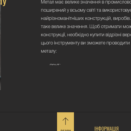
Метал має велике значення в промисловос
поширений у всьому світі та використову
найрізноманітніших конструкцій, виробів
таке велике значення. Щоб отримати можл
конструкції, необхідно купити відрізні в
цього інструменту ви зможете проводити 
металу:
прут;
швелер;
куточок;
двотавр та інше.
З простими інструментами різати профі
довго, але, вирішивши купити верстати по
заощадите свій час і сили. Інструмент ма
якій обробка металів будь-якої товщини 
ІНФОРМАЦІЯ