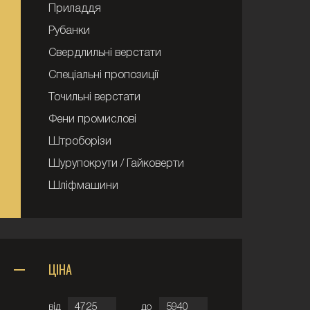
Приладдя
Рубанки
Свердлильні верстати
Спеціальні пропозиції
Точильні верстати
Фени промислові
Штроборізи
Шурупокрути / Гайковерти
Шліфмашини
ЦІНА
від
до