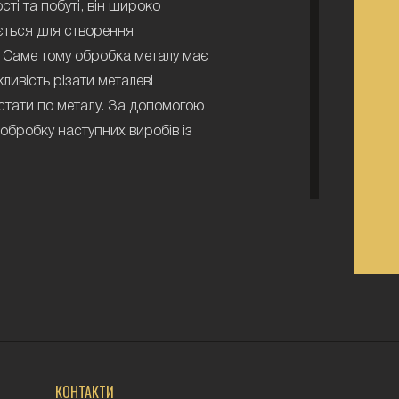
ті та побуті, він широко
ється для створення
. Саме тому обробка металу має
ивість різати металеві
ерстати по металу. За допомогою
обробку наступних виробів із
ль практично неможливо або дуже
 металу в Харкові, ви значно
є унікальну конструкцію, завдяки
виконується досить просто та
КОНТАКТИ