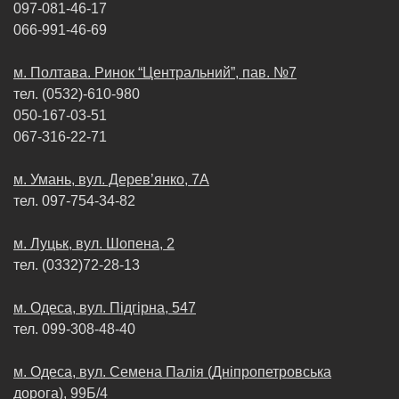
097-081-46-17
066-991-46-69
м. Полтава. Ринок “Центральний”, пав. №7
тел. (0532)-610-980
050-167-03-51
067-316-22-71
м. Умань, вул. Дерев’янко, 7А
тел. 097-754-34-82
м. Луцьк, вул. Шопена, 2
тел. (0332)72-28-13
м. Одеса, вул. Пiдгiрна, 547
тел. 099-308-48-40
м. Одеса, вул. Семена Палія (Дніпропетровська
дорога), 99Б/4