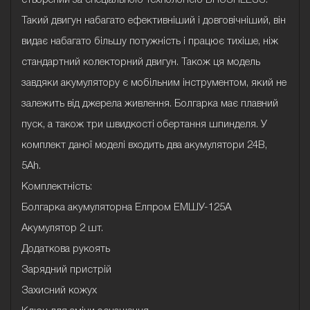
створений за спеціальною технологією BRUSHLESS.
Такий двигун набагато ефективніший і довговічніший, він
видає набагато більшу потужність і працює тихіше, ніж
стандартний колекторний двигун. Також ця модель
завдяки акумулятору є мобільним інструментом, який не
залежить від джерела живлення. Болгарка має плавний
пуск, а також три швидкості обертання шпинделя. У
комплект даної моделі входить два акумулятори 24В,
5Ah.
Комплектність:
Болгарка акумуляторна Елпром ЕМШУ-125А
Акумулятор 2 шт.
Додаткова рукоять
Зарядний пристрій
Захисний кожух