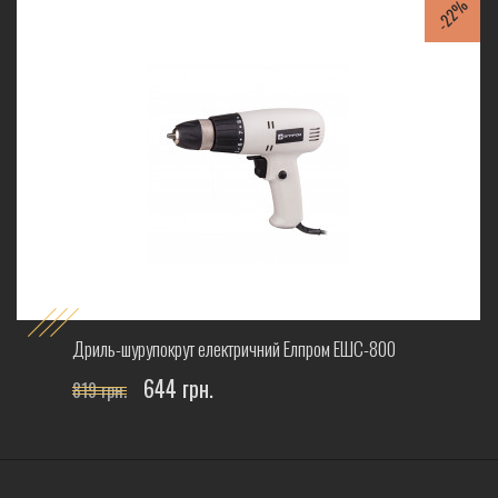
-22%
%
Дриль-шурупокрут електричний Елпром ЕШС-800
644 грн.
819 грн.