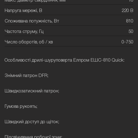
Макс. діаметр свердління, мм
10
Напруга мережі, В
220 В
Споживана потужність, Вт
810
Частота струму, Гц
50
Число оборотів, об / хв
0-750
Особливості дрилі-шуруповерта Елпром ЕШС-810 Quick:
Знімний патрон DFR;
Швидкозатискний патрон;
Гумова рукоять;
Швидкий доступ до щіток;
Підсвічування робочої зони;