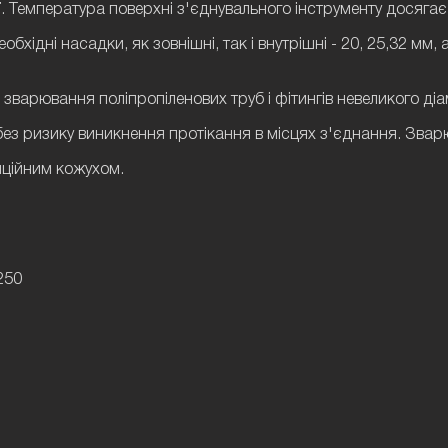
ції. Температура поверхні з'єднувального інструменту досяг
обхідні насадки, як зовнішні, так і внутрішні - 20, 25,32 мм
зварювання поліпропіленових труб і фітингів невеликого д
 без ризику виникнення протікання в місцях з'єднання. Зва
яційним кожухом.
250