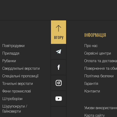
ІНФОРМАЦІЯ
ВГОРУ
Повітродувки
Про нас
Приладдя
Сервісні центри
Рубанки
Оплата та доставка
Свердлильні верстати
Повернення та обм
Спеціальні пропозиції
Політика безпеки
Точильні верстати
Гарантія
Фени промислові
Контакти
Штроборізи
Шурупокрути /
Умови використан
Гайковерти
Карта сайту