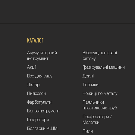
КАТАЛОГ
Акумуляторний
Віброущільнювачі
інструмент
бетону
Акції
Гравірувальні машини
Все для саду
Дрилі
Ліхтарі
Лобзики
Пилососи
Ножиці по металу
Фарбопульти
Паяльники
пластикових труб
Бензоінструмент
Перфоратори /
Генератори
Молотки
Болгарки КШМ
Пили