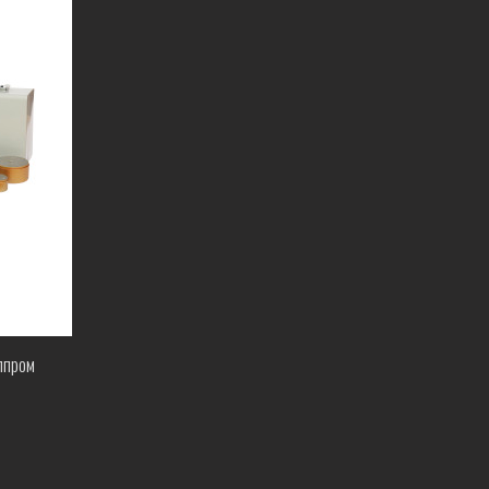
лпром