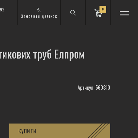
 92
0
Замовити дзвінок
тикових труб Елпром
Артикул: 560310
КУПИТИ