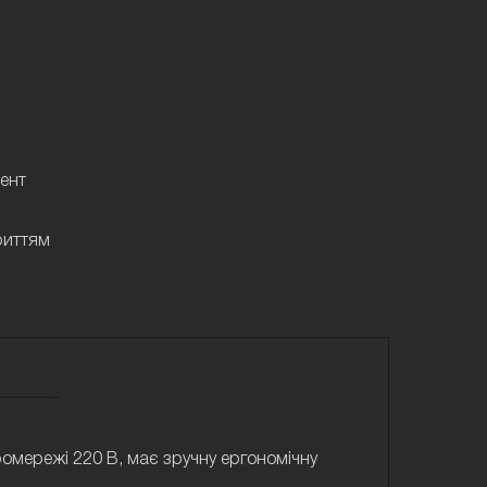
ент
риттям
омережі 220 В, має зручну ергономічну