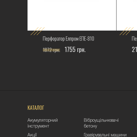
 1070
Перфоратор Елпром ЕПЕ-810
Пе
1755 грн.
21
1872 грн.
КАТАЛОГ
Акумуляторний
Віброущільнювачі
інструмент
бетону
Акції
Гравірувальні машини