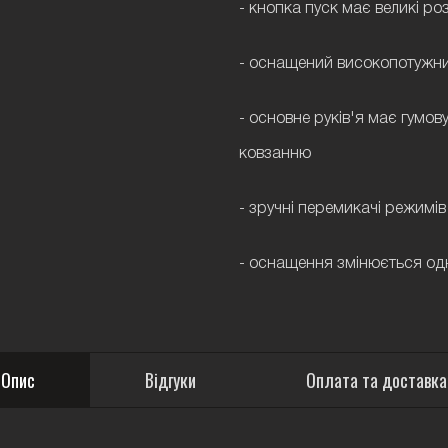
- кнопка пуск має великі р
- оснащений високопотужни
- основне руків'я має гумову
ковзанню
- зручні перемикачі режимі
- оснащення змінюється о
Опис
Відгуки
Оплата та доставка