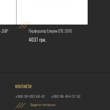
0-ДФР
Перфоратор Елпром ЕПЕ-2010
Перфо
4037 грн.
4271 г
КОНТАКТИ
+380 99 633 86 42
+380 98 454 07 92
Задати питання