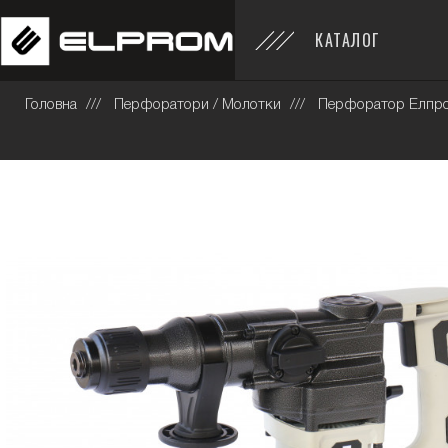
КАТАЛОГ
Головна
Перфоратори / Молотки
Перфоратор Елпро