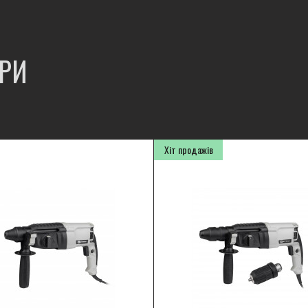
АРИ
Хіт продажів