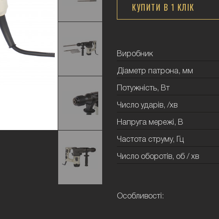
КУПИТИ В 1 КЛIК
Виробник
Діаметр патрона, мм
Потужність, Вт
Число ударів, /хв
Напруга мережі, В
Частота струму, Гц
Число оборотів, об / хв
Особливості: