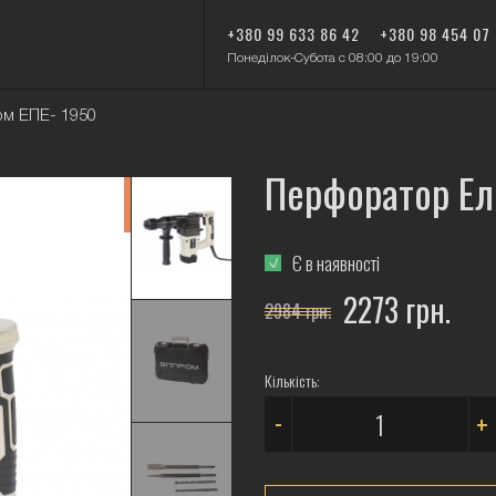
+380 99 633 86 42
+380 98 454 07
Понеділок-Субота с 08:00 до 19:00
м ЕПЕ- 1950
Перфоратор Ел
-24%
Є в наявності
2273 грн.
2984 грн.
Кількість:
-
+