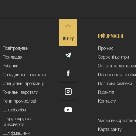
ІНФОРМАЦІЯ
ВГОРУ
Повітродувки
Про нас
Приладдя
Сервісні центри
Рубанки
Оплата та доставка
Свердлильні верстати
Повернення та обм
Спеціальні пропозиції
Політика безпеки
Точильні верстати
Гарантія
Фени промислові
Контакти
Штроборізи
Шурупокрути /
Умови використан
Гайковерти
Карта сайту
Шліфмашини