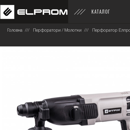
КАТАЛОГ
Головна
Перфоратори / Молотки
Перфоратор Елпр