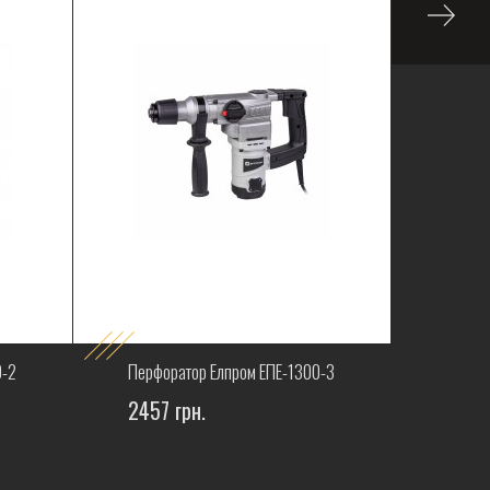
0-2
Перфоратор Елпром ЕПЕ-1300-3
Перфо
2457 грн.
2252 г