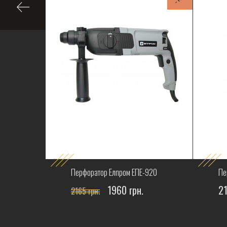
1700
Перфоратор Елпром ЕПЕ-920
Пе
1960 грн.
21
2165 грн.