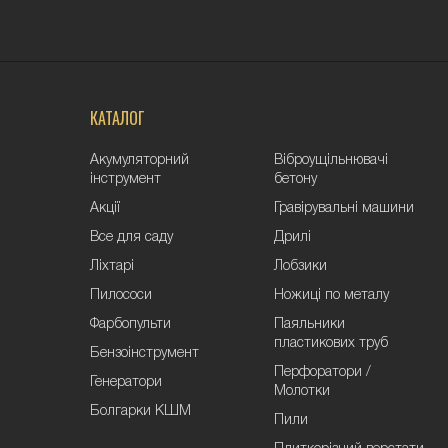
КАТАЛОГ
Акумуляторний
Віброущільнювачі
інструмент
бетону
Акції
Гравірувальні машини
Все для саду
Дрилі
Ліхтарі
Лобзики
Пилососи
Ножиці по металу
Фарбопульти
Паяльники
пластикових труб
Бензоінструмент
Перфоратори /
Генератори
Молотки
Болгарки КШМ
Пили