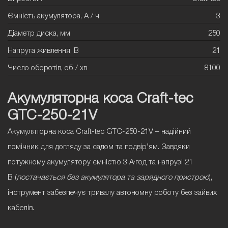
Ємність акумулятора, А / ч
3
Діаметр диска, мм
250
Напруга живлення, В
21
Число оборотів, об / хв
8100
Акумуляторна коса Craft-tec
GTC-250-21V
Акумуляторна коса Craft-tec GTC-250-21V
– надійний
помічник для догляду за садом та подвір’ям. Завдяки
потужному акумулятору ємністю
3 А·год
та напрузі
21
В
(
постачається без акумулятора та зарядного пристрою
),
інструмент забезпечує тривалу автономну роботу без зайвих
кабелів.