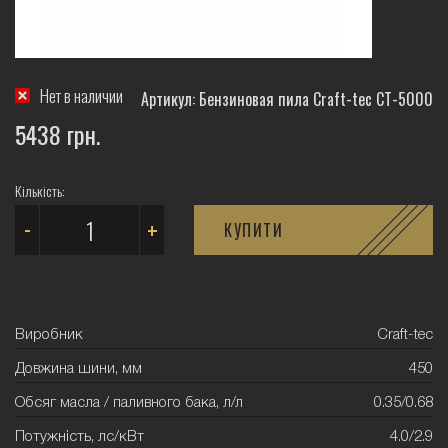
Нет в наличии
Артикул: Бензиновая пила Craft-tec СТ-5000
5438 грн.
Кількість:
-
+
КУПИТИ
Виробник
Craft-tec
Довжина шини, мм
450
Обсяг масла / паливного бака, л/л
0.35/0.68
Потужність, лс/кВт
4.0/2.9