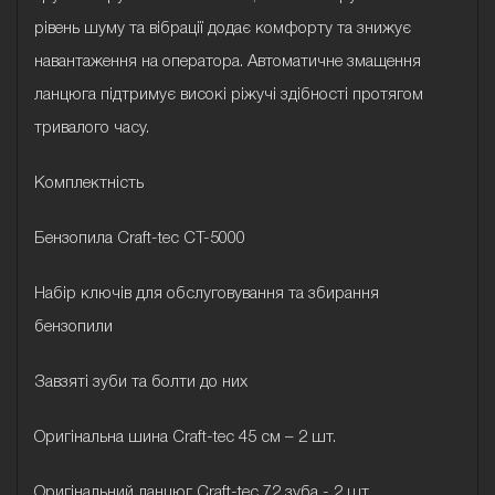
рівень шуму та вібрації додає комфорту та знижує
навантаження на оператора. Автоматичне змащення
ланцюга підтримує високі ріжучі здібності протягом
тривалого часу.
Комплектнiсть
Бензопила Craft-tec CT-5000
Набір ключів для обслуговування та збирання
бензопили
Завзяті зуби та болти до них
Оригінальна шина Craft-tec 45 см – 2 шт.
Оригінальний ланцюг Craft-tec 72 зуба - 2 шт.