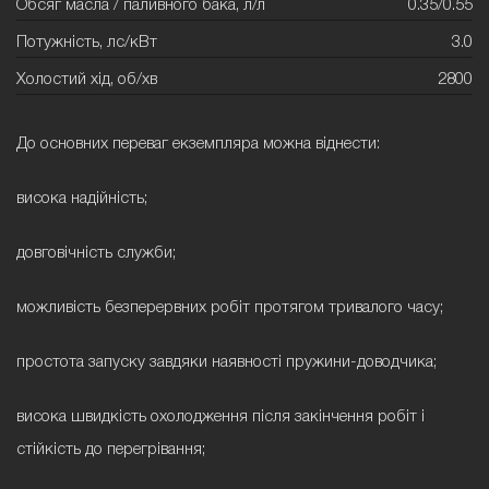
Обсяг масла / паливного бака, л/л
0.35/0.55
Потужність, лс/кВт
3.0
Холостий хід, об/хв
2800
До основних переваг екземпляра можна віднести:
висока надійність;
довговічність служби;
можливість безперервних робіт протягом тривалого часу;
простота запуску завдяки наявності пружини-доводчика;
висока швидкість охолодження після закінчення робіт і
стійкість до перегрівання;