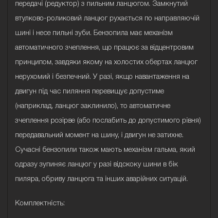
передачі (редуктор) з пильним ланцюгом. Замкнутий
втулково-роликовий ланцюг рухається по направляючій
шині і несе пильні зуби. Бензопила має механізм
автоматичного зчеплення, що працює за відцентровим
принципом, завдяки якому на холостих обертах ланцюг
нерухомий і безпечний. У разі, якщо навантаження на
двигун під час пиляння перевищує допустиме
(наприклад, ланцюг заклинило), то автоматичне
зчеплення розірве (або послабить до допустимого рівня)
передавальний момент на шину, і двигун не затихне.
Сучасні бензопили також мають механізм гальма, який
одразу зупиняє ланцюг у разі відскоку шини в бік
пиляра, обриву ланцюга та інших аварійних ситуацій.
Комплектність: