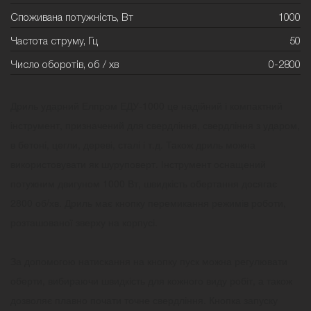
Споживана потужність, Вт
1000
Частота струму, Гц
50
Число оборотів, об / хв
0-2800
Дриль ударний Елпром ЕДУ-1000 це надійний і компактний
інструмент, призначений для свердління, свердління з ударом,
в бетоні, цегли, дереві, сталі і т.д. Також дриль можна
використовувати як шуруповерт. Інструмент оснащений
потужним двигуном 1000 Вт, швидкість обертання досягає
2800 об/хв. Дриль має кнопку перемикання режимів роботи,
розташованої зверху на корпусі.
За допомогою натискання на кнопку пуск можна регулювати
оберти, вибираючи швидкість для кожного виду робіт, а також
дозволяє плавно почати точне свердління. Кнопка запуску