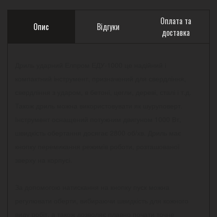
Оплата та
Опис
Відгуки
доставка
Дриль ударний Елпром ЕДУ-1000 це надійний і
компактний інструмент, призначений для свердління,
свердління з ударом, в бетоні, цегли, дереві, сталі і т.д.
Також дриль можна використовувати як шуруповерт.
Інструмент оснащений потужним двигуном 1000 Вт,
швидкість обертання досягає 2800 об/хв. Дриль має
кнопку перемикання режимів роботи, розташованої
зверху на корпусі.
За допомогою натискання на кнопку пуск можна
регулювати оберти, вибираючи швидкість для кожного
виду робіт, а також дозволяє плавно почати точне