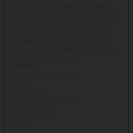
свердління. Кнопка запуску фіксується у увімкненому
положенні, що дозволяє виконувати тривале свердління.
Інструмент має функцію реверсу, завдяки якій можна
змінювати напрямок обертання шпинделя. Додаткова
рукоятка дає можливість зручно та міцно тримати
інструмент обома руками. Обмежувач глибини дозволяє
свердлити отвори однакової глибини.
Комплектність :
Машина свердлильна ЕДУ-1010 1шт.
Паспорт 1шт.
Рукоятка бічна 1шт.
Обмежувач глибини свердління 1шт.
Ключ для патрона 1шт.
Упаковка картонна 1шт.
Вага 2.5 кг.