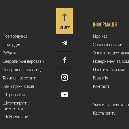
ІНФОРМАЦІЯ
ВГОРУ
Повітродувки
Про нас
Приладдя
Сервісні центри
Рубанки
Оплата та доставка
Свердлильні верстати
Повернення та обм
Спеціальні пропозиції
Політика безпеки
Точильні верстати
Гарантія
Фени промислові
Контакти
Штроборізи
Шурупокрути /
Умови використан
Гайковерти
Карта сайту
Шліфмашини