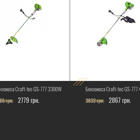
нзокоса Craft-tec GS-777 3300W
Бензокоса Craft-tec GS-777
2779 грн.
2867 грн.
86 грн.
3832 грн.