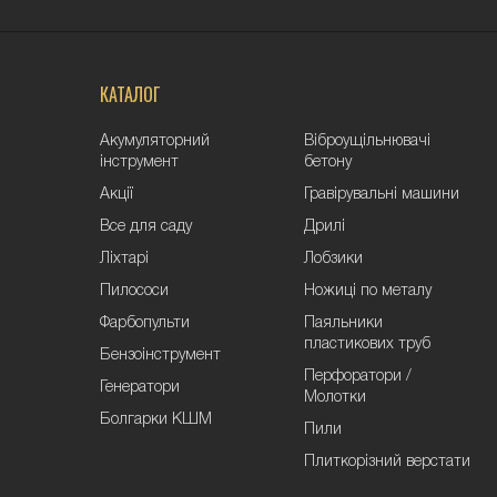
КАТАЛОГ
Акумуляторний
Віброущільнювачі
інструмент
бетону
Акції
Гравірувальні машини
Все для саду
Дрилі
Ліхтарі
Лобзики
Пилососи
Ножиці по металу
Фарбопульти
Паяльники
пластикових труб
Бензоінструмент
Перфоратори /
Генератори
Молотки
Болгарки КШМ
Пили
Плиткорізний верстати