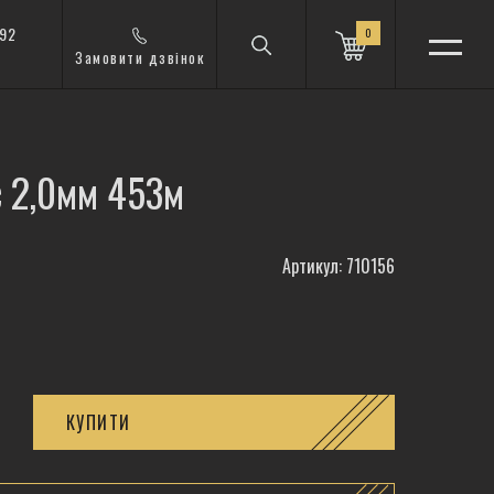
 92
0
Замовити дзвінок
c 2,0мм 453м
Артикул: 710156
КУПИТИ